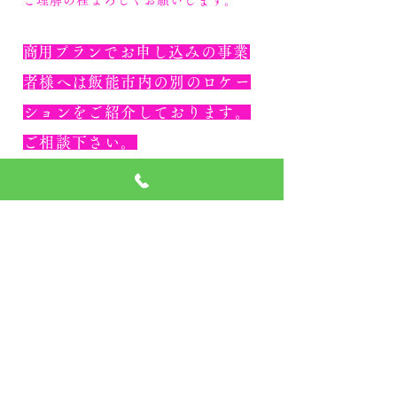
ご理解の程よろしくお願いします。
​商用プランでお申し込みの事業
者様へは飯能市内の別のロケー
ションをご紹介しております。
ご相談下さい。
「河原利用時のお願い」
河原撮影のみ目当ての予約は受付ておりません。
当日天候等で使えない場合がございます。古民家
撮影のオプションとしてお考え下さい。
雨天時・増水時は安全上ご案内しておりません。
桜の木の下は彼岸花の球根が植えてありますので
ロープ内には入らないでください。
河原へは徒歩移動となります。橋付近への路上駐
車はお止めください。
スタジオ管理者の指定する場所以外での撮影は行
わないでください。