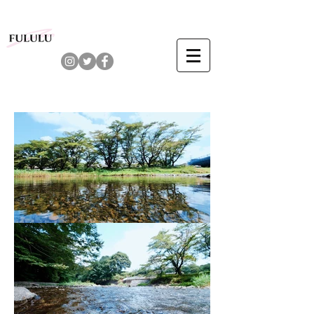
​埼玉県飯能市前ケ貫